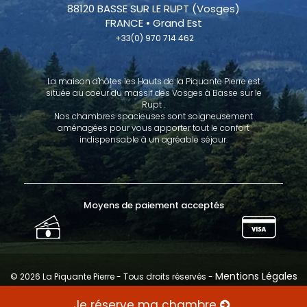
88120 BASSE SUR LE RUPT (Vosges)
FRANCE • Grand Est
 +33(0) 970 714 462
La maison d'hôtes les Hauts de la Piquante Pierre est
située au coeur du massif des Vosges à Basse sur le
Rupt .
Nos chambres spacieuses sont soigneusement
aménagées pour vous apporter tout le confort
indispensable à un agréable séjour.
Moyens de paiement acceptés
Mentions Légales
© 2026 La Piquante Pierre - Tous droits réservés -
Pixad.fr
Propulsé avec
édité par
Je réserve ma chambre 