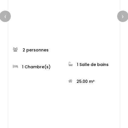
‹
›
 2 personnes 
 1 Salle de bains 
 1 Chambre(s) 
 25.00 m² 