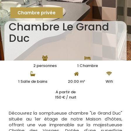
Chambre privée
Chambre Le Grand
Duc
2 personnes
1 Chambre
1 Salle de bains
20.00 m²
Wifi
A partir de
150 € / nuit
Découvrez la somptueuse chambre "Le Grand Duc"
située au 1er étage de notre Maison d'hôtes,
offrant une vue imprenable sur la majestueuse
Chaîne des Vosges. Dotée d'une superficie