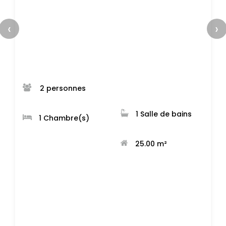
‹
›
 2 personnes 
 1 Salle de bains 
 1 Chambre(s) 
 25.00 m² 