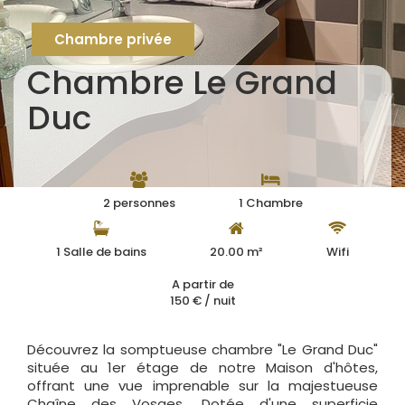
Chambre privée
Chambre Le Grand
Duc
2 personnes
1 Chambre
1 Salle de bains
20.00 m²
Wifi
A partir de
150 € / nuit
Découvrez la somptueuse chambre "Le Grand Duc"
située au 1er étage de notre Maison d'hôtes,
offrant une vue imprenable sur la majestueuse
Chaîne des Vosges. Dotée d'une superficie